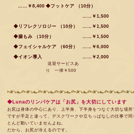
……￥8,400
◆フットケア （10分）
……￥1,500
◆リフレクソロジー （10分）
……￥1,500
◆腸もみ （10分）
……￥1,500
◆フェイシャルケア （60分）
……￥6,000
◆イオン導入
……￥2,000
送迎サービスあ
り 一律￥500
◆Lunaのリンパケアは「お尻」を大切にしています
お尻は身体の中心にあり、上半身、下半身をつなぐ大切な場所
ですが手足と違って、デスクワークや立ちっぱなしの仕事で同
とんど動いていませんよね。
だから、お尻が冷えるのです。